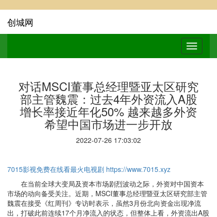
创城网
对话MSCI董事总经理暨亚太区研究
部主管魏震：过去4年外资流入A股
增长率接近年化50% 越来越多外资
希望中国市场进一步开放
2022-07-26 17:03:02
7015影视免费在线看最火电视剧
https://www.7015.xyz
在当前全球大变局及资本市场剧烈波动之际，外资对中国资本
市场的动向备受关注。近期，MSCI董事总经理暨亚太区研究部主管
魏震在接受《红周刊》专访时表示，虽然3月份北向资金出现净流
出，打破此前连续17个月净流入的状态，但整体上看，外资流出A股