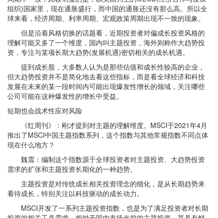
组织)国家里，现在通胀盛行，而中国的通胀还没有那么高。所以全
球来看，经济周期、利率周期、宏观政策周期出现不一致的现象。
但是沿着风格切换的话题看，近期投资者对偏成长投资风格的
理解可能又多了一个维度，国内叫主题投资，海外则称作大趋势投
资，专注与某项长期大趋势(发展机遇)密切相关的成长机遇。
提到成长股，大多数人认为是那些估值和成长性较高的企业，
但大趋势投资并不是简化地去看这些指标，而是看全球经济和科技
发展在未来的某一段时间内可能出现爆发性增长的领域，关注哪些
公司可能在这种爆发性的增长中受益。
短期也会战术性应对风险
《红周刊》：刚才提到对主题的理解维度。MSCI于2021年4月
推出了MSCI中国主题指数系列，这个指数与其他常规指数不同点体
现在什么地方？
魏震：编制这个指数源于全球投资者对主题投资、大趋势投资
需求的扩张和主题投资长期化的一种趋势。
主题投资是对传统成长相关投资理念的细化，是从长期趋势来
看待成长，特别关注以科技驱动的成长动力。
MSCI开发了一系列主题投资指数，也是为了满足投资者对长期
投资的相关工具需求。相对于国内市场当前的主题投资，其具有鲜