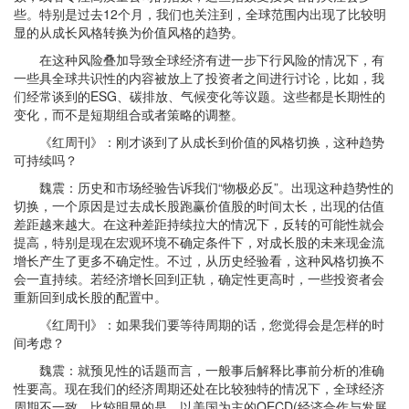
些。特别是过去12个月，我们也关注到，全球范围内出现了比较明
显的从成长风格转换为价值风格的趋势。
在这种风险叠加导致全球经济有进一步下行风险的情况下，有
一些具全球共识性的内容被放上了投资者之间进行讨论，比如，我
们经常谈到的ESG、碳排放、气候变化等议题。这些都是长期性的
变化，而不是短期组合或者策略的调整。
《红周刊》：刚才谈到了从成长到价值的风格切换，这种趋势
可持续吗？
魏震：历史和市场经验告诉我们“物极必反”。出现这种趋势性的
切换，一个原因是过去成长股跑赢价值股的时间太长，出现的估值
差距越来越大。在这种差距持续拉大的情况下，反转的可能性就会
提高，特别是现在宏观环境不确定条件下，对成长股的未来现金流
增长产生了更多不确定性。不过，从历史经验看，这种风格切换不
会一直持续。若经济增长回到正轨，确定性更高时，一些投资者会
重新回到成长股的配置中。
《红周刊》：如果我们要等待周期的话，您觉得会是怎样的时
间考虑？
魏震：就预见性的话题而言，一般事后解释比事前分析的准确
性要高。现在我们的经济周期还处在比较独特的情况下，全球经济
周期不一致，比较明显的是，以美国为主的OECD(经济合作与发展