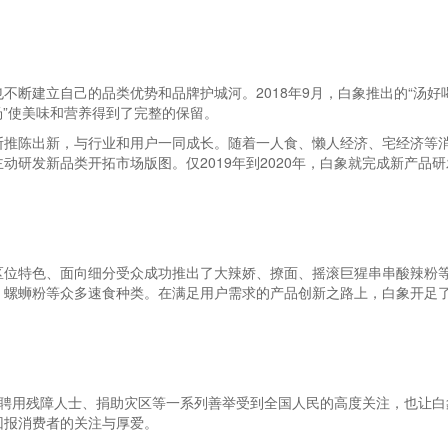
断建立自己的品类优势和品牌护城河。2018年9月，白象推出的“汤好喝
汤”使美味和营养得到了完整的保留。
推陈出新，与行业和用户一同成长。随着一人食、懒人经济、宅经济等消
动研发新品类开拓市场版图。仅2019年到2020年，白象就完成新产品
位特色、面向细分受众成功推出了大辣娇、撩面、摇滚巨猩串串酸辣粉等
、螺蛳粉等众多速食种类。在满足用户需求的产品创新之路上，白象开足
聘用残障人士、捐助灾区等一系列善举受到全国人民的高度关注，也让白
回报消费者的关注与厚爱。