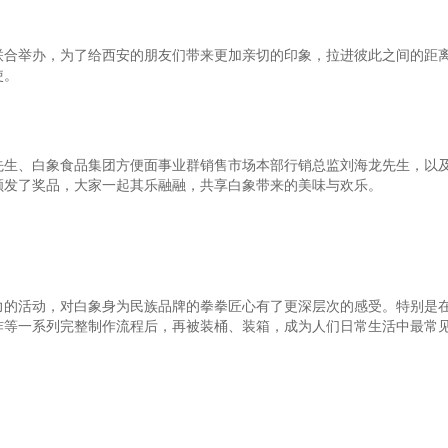
联合举办，为了给西安的朋友们带来更加亲切的印象，拉进彼此之间的距
使。
先生、白象食品集团方便面事业群销售市场本部行销总监刘海龙先生，以
颁发了奖品，大家一起其乐融融，共享白象带来的美味与欢乐。
力的活动，对白象身为民族品牌的拳拳匠心有了更深层次的感受。特别是
炸等一系列完整制作流程后，再被装桶、装箱，成为人们日常生活中最常