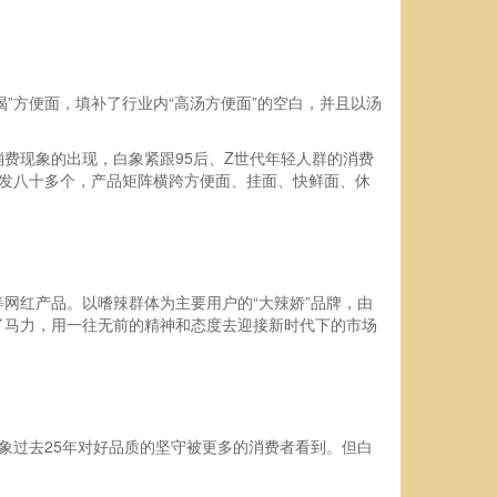
”方便面，填补了行业内“高汤方便面”的空白，并且以汤
费现象的出现，白象紧跟95后、Z世代年轻人群的消费
研发八十多个，产品矩阵横跨方便面、挂面、快鲜面、休
网红产品。以嗜辣群体为主要用户的“大辣娇”品牌，由
了马力，用一往无前的精神和态度去迎接新时代下的市场
象过去25年对好品质的坚守被更多的消费者看到。但白