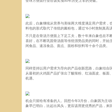
全球方便面行业在该奖项50年历史上零的突破。
此后，白象继续从营养与美味两大维度满足用户需求，也不
料包的形式取代了传统的酱粉包，通过“6小时熬制真高
不只是在骨汤方便面上下足工夫，数十年来白象也在不断
喜好，在不断巩固骨汤面等传统强势品类的同时，开始主
闲食品、速冻食品、面点、面粉和饮料等十余个品类。
同样坚持以用户需求为导向的产品创新思路，白象结合区
从最初的火鸡面产品扩张出了酸辣粉、红油面皮、板面
机遇。
机会只留给有准备的人。回想今年3月份，白象因为主动
象早已明白，比起出风头，更应该用更优秀的产品，来