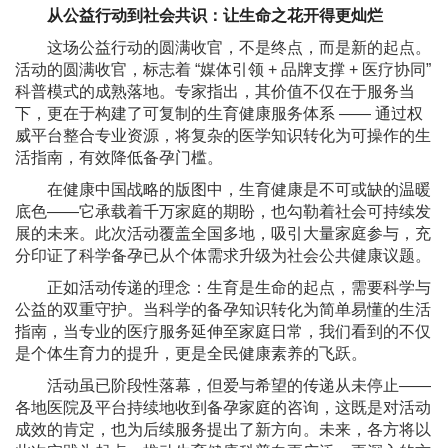
从公益行动到社会共识：让生命之花开得更灿烂
这场公益行动的圆满收官，不是终点，而是新的起点。
活动的圆满收官，标志着 “媒体引领 + 品牌支撑 + 医疗协同”
科普模式的成熟落地。专家指出，其价值不仅在于服务当
下，更在于构建了可复制的生育健康服务体系 —— 通过权
威平台整合专业资源，将复杂的医学知识转化为可操作的生
活指南，有效降低备孕门槛。
在健康中国战略的版图中，生育健康是不可或缺的温暖
底色——它承载着千万家庭的期盼，也勾勒着社会可持续发
展的未来。此次活动覆盖全国多地，吸引大量家庭参与，充
分印证了科学备孕已从个体需求升级为社会公共健康议题。
正如活动传递的理念：生育是生命的起点，需要科学与
公益的双重守护。当科学的备孕知识转化为简单易懂的生活
指南，当专业的医疗服务延伸至家庭日常，我们看到的不仅
是个体生育力的提升，更是全民健康素养的飞跃。
活动虽已阶段性落幕，但爱与希望的传递从未停止——
各地医院及平台持续地收到备孕家庭的咨询，这既是对活动
成效的肯定，也为后续服务提出了新方向。未来，各方将以