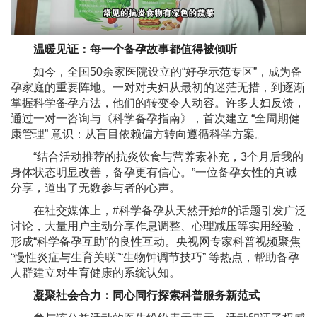
温暖见证：每一个备孕故事都值得被倾听
如今，全国50余家医院设立的“好孕示范专区”，成为备
孕家庭的重要阵地。一对对夫妇从最初的迷茫无措，到逐渐
掌握科学备孕方法，他们的转变令人动容。许多夫妇反馈，
通过一对一咨询与《科学备孕指南》，首次建立 “全周期健
康管理” 意识：从盲目依赖偏方转向遵循科学方案。
“结合活动推荐的抗炎饮食与营养素补充，3个月后我的
身体状态明显改善，备孕更有信心。”一位备孕女性的真诚
分享，道出了无数参与者的心声。
在社交媒体上，#科学备孕从天然开始#的话题引发广泛
讨论，大量用户主动分享作息调整、心理减压等实用经验，
形成“科学备孕互助”的良性互动。央视网专家科普视频聚焦
“慢性炎症与生育关联”“生物钟调节技巧” 等热点，帮助备孕
人群建立对生育健康的系统认知。
凝聚社会合力：同心同行探索科普服务新范式