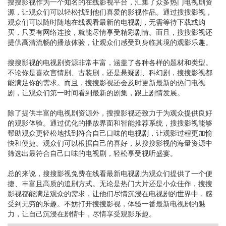
搜搜影视作为一个知名的在线影视平台，汇集了众多热门电视剧资
源，让观众们可以轻松找到他们喜爱的影视作品。通过搜搜影视，
观众们可以随时随地在线观看最新的电视剧，无需等待下载或购
买，只要有网络连接，就能尽情享受精彩剧情。而且，搜搜影视还
提供高清流畅的播放体验，让观众们感受到身临其境的观影乐趣。
搜搜影视的电视剧资源非常丰富，涵盖了各种各样的题材和类型。
不论你是喜欢言情剧、古装剧，还是悬疑剧、科幻剧，搜搜影视都
能满足你的需求。而且，搜搜影视还会及时更新最新的热门电视
剧，让观众们第一时间看到最新的剧集，跟上剧情发展。
除了提供丰富的电视剧资源外，搜搜影视还致力于为观众提供良好
的观影体验。通过优化的播放界面和智能推荐系统，搜搜影视能够
帮助观众更轻松地找到符合自己口味的电视剧，让观影过程更加愉
快和便捷。观众们可以根据自己的喜好，从搜搜影视的海量资源中
筛选出最符合自己口味的电视剧，轻松享受视听盛宴。
总的来说，搜搜影视免费在线看最新电视剧为观众们提供了一个便
捷、丰富且高质的追剧方式。无论是热门大片还是小众佳作，搜搜
影视都能满足观众的需求，让他们尽情沉浸在电视剧的世界中，感
受到无穷的乐趣。不妨打开搜搜影视，体验一番最新电视剧的魅
力，让自己沉浸在剧情中，尽情享受观影乐趣。