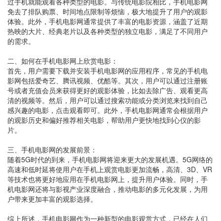
过手机就能观看各种类型的电影。与传统电影院相比，手机电影网
免去了排队购票、时间地点限制等烦恼，极大地提升了用户的观影
体验。此外，手机电影网通常提供了丰富的电影资源，涵盖了近期
热映的大片、经典老片以及各种类型的独立电影，满足了不同用户
的需求。
二、如何在手机电影网上欣赏电影：
首先，用户需要下载并安装手机电影网的应用程序，常见的手机电
影网包括爱奇艺、腾讯视频、优酷等。其次，用户可以通过注册账
号或者充值会员来获得更好的观影体验，比如去除广告、观看更高
清的视频等。然后，用户可以通过搜索功能或分类浏览来找到自己
感兴趣的电影，点击观看即可。此外，手机电影网通常会根据用户
的观影历史和偏好推荐相关电影，帮助用户更快地找到心仪的影
片。
三、手机电影网的发展前景：
随着5G时代的到来，手机电影网将迎来更大的发展机遇。5G网络的
高速和低时延将使用户在手机上观赏电影更加流畅，高清、3D、VR
等技术也将更好地应用在手机电影网上，提升用户体验。同时，手
机电影网还将与影视产业深度融合，推动电影的多元化发展，为用
户带来更加丰富的观影选择。
综上所述，手机电影网作为一种新型的电影观赏方式，已经在人们