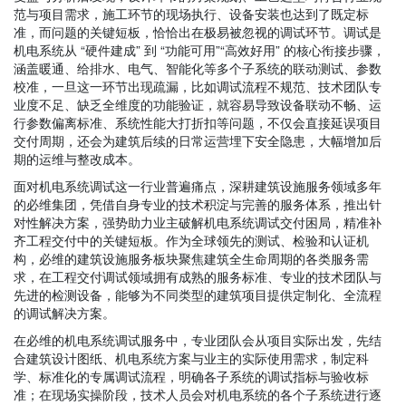
范与项目需求，施工环节的现场执行、设备安装也达到了既定标
准，而问题的关键短板，恰恰出在极易被忽视的调试环节。调试是
机电系统从 “硬件建成” 到 “功能可用”“高效好用” 的核心衔接步骤，
涵盖暖通、给排水、电气、智能化等多个子系统的联动测试、参数
校准，一旦这一环节出现疏漏，比如调试流程不规范、技术团队专
业度不足、缺乏全维度的功能验证，就容易导致设备联动不畅、运
行参数偏离标准、系统性能大打折扣等问题，不仅会直接延误项目
交付周期，还会为建筑后续的日常运营埋下安全隐患，大幅增加后
期的运维与整改成本。
面对机电系统调试这一行业普遍痛点，深耕建筑设施服务领域多年
的必维集团，凭借自身专业的技术积淀与完善的服务体系，推出针
对性解决方案，强势助力业主破解机电系统调试交付困局，精准补
齐工程交付中的关键短板。作为全球领先的测试、检验和认证机
构，必维的建筑设施服务板块聚焦建筑全生命周期的各类服务需
求，在工程交付调试领域拥有成熟的服务标准、专业的技术团队与
先进的检测设备，能够为不同类型的建筑项目提供定制化、全流程
的调试解决方案。
在必维的机电系统调试服务中，专业团队会从项目实际出发，先结
合建筑设计图纸、机电系统方案与业主的实际使用需求，制定科
学、标准化的专属调试流程，明确各子系统的调试指标与验收标
准；在现场实操阶段，技术人员会对机电系统的各个子系统进行逐