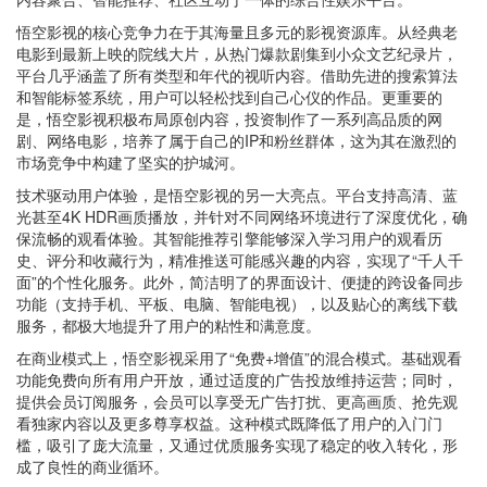
悟空影视的核心竞争力在于其海量且多元的影视资源库。从经典老
电影到最新上映的院线大片，从热门爆款剧集到小众文艺纪录片，
平台几乎涵盖了所有类型和年代的视听内容。借助先进的搜索算法
和智能标签系统，用户可以轻松找到自己心仪的作品。更重要的
是，悟空影视积极布局原创内容，投资制作了一系列高品质的网
剧、网络电影，培养了属于自己的IP和粉丝群体，这为其在激烈的
市场竞争中构建了坚实的护城河。
技术驱动用户体验，是悟空影视的另一大亮点。平台支持高清、蓝
光甚至4K HDR画质播放，并针对不同网络环境进行了深度优化，确
保流畅的观看体验。其智能推荐引擎能够深入学习用户的观看历
史、评分和收藏行为，精准推送可能感兴趣的内容，实现了“千人千
面”的个性化服务。此外，简洁明了的界面设计、便捷的跨设备同步
功能（支持手机、平板、电脑、智能电视），以及贴心的离线下载
服务，都极大地提升了用户的粘性和满意度。
在商业模式上，悟空影视采用了“免费+增值”的混合模式。基础观看
功能免费向所有用户开放，通过适度的广告投放维持运营；同时，
提供会员订阅服务，会员可以享受无广告打扰、更高画质、抢先观
看独家内容以及更多尊享权益。这种模式既降低了用户的入门门
槛，吸引了庞大流量，又通过优质服务实现了稳定的收入转化，形
成了良性的商业循环。