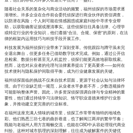
随着社会关系的复杂化与商业活动的频繁，福州侦探的市场需求逐
渐增长。许多企业在合作前会委托侦探进行商业伙伴的资信调查，
以防潜在风险；个人则可能在情感困惑或家庭纠纷中寻求专业帮
助，以获取确凿证据或厘清事实。这些侦探往往具备法律、心理学
或特定行业的专业知识，他们遵循“合法、合规、保密”的原则，在法
律的框架内运用技巧与科技手段开展工作。
科技发展为福州侦探行业带来了深刻变革。传统跟踪与蹲守虽未完
全退出舞台，但更多任务已借助数字技术完成。例如，通过公开信
息检索、数据分析甚至无人机监控，侦探们能更高效地获取线索。
然而，这也对从业者的伦理与法律素养提出了更高要求——如何在
技术便利与隐私保护间取得平衡，成为行业健康发展的关键。
福州侦探面临的挑战不仅来自技术层面，更源于社会认知与法律环
境。由于行业缺乏统一规范，从业者水平参差不齐，少数违规操作
可能影响整体声誉。因此，许多资深侦探强调自律与专业精神的重
要性，他们通过持续学习法律知识、恪守职业道德来维护行业形
象，并推动建立更完善的行业标准。
在福州这座充满人情味的城市里，侦探工作常带有独特的地域色
彩。他们熟悉三坊七巷的曲折巷道，也了解闽江两岸的繁华节奏；
既能与老福州人用方言顺畅交流，也能在CBD中从容处理现代商业
纠纷。这种对城市肌理的深刻理解，往往成为破解案件的关键优