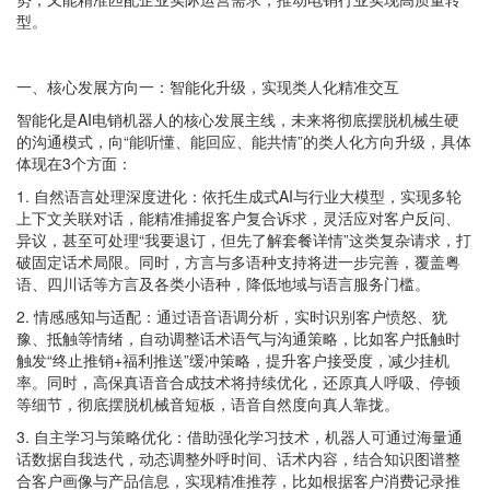
型。
一、核心发展方向一：智能化升级，实现类人化精准交互
智能化是AI电销机器人的核心发展主线，未来将彻底摆脱机械生硬
的沟通模式，向“能听懂、能回应、能共情”的类人化方向升级，具体
体现在3个方面：
1. 自然语言处理深度进化：依托生成式AI与行业大模型，实现多轮
上下文关联对话，能精准捕捉客户复合诉求，灵活应对客户反问、
异议，甚至可处理“我要退订，但先了解套餐详情”这类复杂请求，打
破固定话术局限。同时，方言与多语种支持将进一步完善，覆盖粤
语、四川话等方言及各类小语种，降低地域与语言服务门槛。
2. 情感感知与适配：通过语音语调分析，实时识别客户愤怒、犹
豫、抵触等情绪，自动调整话术语气与沟通策略，比如客户抵触时
触发“终止推销+福利推送”缓冲策略，提升客户接受度，减少挂机
率。同时，高保真语音合成技术将持续优化，还原真人呼吸、停顿
等细节，彻底摆脱机械音短板，语音自然度向真人靠拢。
3. 自主学习与策略优化：借助强化学习技术，机器人可通过海量通
话数据自我迭代，动态调整外呼时间、话术内容，结合知识图谱整
合客户画像与产品信息，实现精准推荐，比如根据客户消费记录推