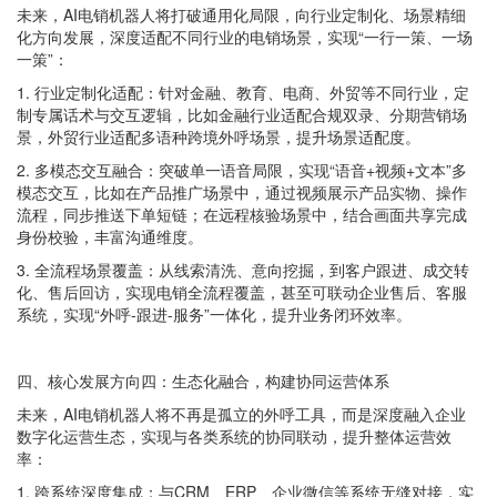
未来，AI电销机器人将打破通用化局限，向行业定制化、场景精细
化方向发展，深度适配不同行业的电销场景，实现“一行一策、一场
一策”：
1. 行业定制化适配：针对金融、教育、电商、外贸等不同行业，定
制专属话术与交互逻辑，比如金融行业适配合规双录、分期营销场
景，外贸行业适配多语种跨境外呼场景，提升场景适配度。
2. 多模态交互融合：突破单一语音局限，实现“语音+视频+文本”多
模态交互，比如在产品推广场景中，通过视频展示产品实物、操作
流程，同步推送下单短链；在远程核验场景中，结合画面共享完成
身份校验，丰富沟通维度。
3. 全流程场景覆盖：从线索清洗、意向挖掘，到客户跟进、成交转
化、售后回访，实现电销全流程覆盖，甚至可联动企业售后、客服
系统，实现“外呼-跟进-服务”一体化，提升业务闭环效率。
四、核心发展方向四：生态化融合，构建协同运营体系
未来，AI电销机器人将不再是孤立的外呼工具，而是深度融入企业
数字化运营生态，实现与各类系统的协同联动，提升整体运营效
率：
1. 跨系统深度集成：与CRM、ERP、企业微信等系统无缝对接，实