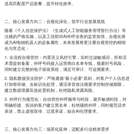
送高匹配度产品套餐，提升转化效率。
二、核心发展方向二：合规化深化，筑牢行业发展底线
随着《个人信息保护法》《生成式人工智能服务管理暂行办法》等
法规的严格实施，以及工信部对AI外呼业务的监管加强，合规化将
成为AI电销机器人的必备属性，未来发展将更注重合规管控的精细
化与常态化：
1. 全流程合规管控：内置语义风控引擎，实时过滤敏感词，所有话
术需提前备案，外呼号码接入运营商白名单专线，规避封号风险，
同时建立完整的电子留痕系统，满足可审计、可追溯要求。
2. 隐私数据安全防护：严格遵循“最小必要”原则，对客户个人信息进
行加密存储、去标识化处理，通话录音按法规要求控制存储期限，
建立数据泄露应急处置机制，杜绝隐私泄露风险。
3. 外呼行为规范化：自动管控外呼频率与时段，避开敏感时段，对
明确拒接、投诉的客户建立黑名单，杜绝骚扰外呼，同时规范话术
表述，禁止虚假宣传、过度承诺，贴合AI伦理要求。
三、核心发展方向三：场景化延伸，适配多行业精准需求