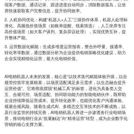
现客户数据、通话记录、跟进进度自动同步，消除数据孤岛，让坐
席快速获取客户完整信息，提升协同效率。
2. 人机协同优化：构建“机器人+人工”三级协作体系，机器人处理标
准化、高频低价值场景（如账单提醒、线索筛选），人工坐席专注
高价值场景（如大客户谈判、复杂异议处理），实现优势互补，提
升整体产能。
3. 运营数据化赋能：生成多维度运营报表，整合外呼量、接通率、
转化率等数据，通过数据分析为企业提供电销策略优化建议，助力
企业实现精细化运营，最大化电销价值。
AI电销机器人未来的发展，核心是“以技术迭代赋能体验升级，以合
规管控筑牢发展根基，以场景适配满足多元需求，以生态融合提升
运营价值”。它将彻底摆脱“机械工具”的标签，进化为具备类人交
互、合规可控、场景适配、协同联动能力的智能电销伙伴，既帮助
企业持续降低运营成本、提升转化效率，也能优化客户沟通体验、
规避合规风险。随着生成式AI、多模态交互等技术的不断成熟，以
及行业监管的持续完善，AI电销机器人将进一步渗透各行业电销场
景，推动电销行业从“批量触达”向“精准运营”转型，成为企业数字化
营销的核心支撑力量。