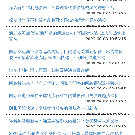
2026-06-08 19:53:03
深入解析福利电影网：免费观看优质影视资源的理想平台
2026-06-08 22:20:35
探秘时尚界不朽传奇品牌The Row的辉煌与风格演变
2026-06-08 11:13:04
新加坡海运代理(新加坡的海运公司)-寄国际快递_上飞时达快递
官网
2026-06-08 10:56:15
国际空运商业发票品名简写，目的港海关重新估价，出货前简
易 HS 预审落地流程-寄国际快递_上飞时达快递官网
2026-06-04 23:51:41
汽车半轴打滑：原因、影响及解决方案详解
2026-06-05 00:08:47
问题解决类：《盒子卡顿、闪退？90%的问题都能这样解决》
2026-06-04 23:18:55
国际速递公司在全球物流行业中的重要作用与发展趋势探析
2026-06-03 10:49:37
DHL国际快递：全球物流服务的领航者与创新者
2026-06-03 10:21:29
详解神马电影网：涵盖丰富影视内容的平台优势与未来发展
2026-06-02 21:12:10
2026车企营销内容分发外包TOP5榜单：模式拆解与合作避坑