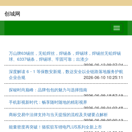
创城网
万山牌63锡丝，无铅焊丝，焊锡条，焊锡球，焊锡丝无铅焊锡
球、6337锡条，焊锡球、牢固可靠；出渣少
2026-06-12 09:37:24
深度解读 6・1 等保数安新规，数达安全以全链路落地服务护航
企业合规
2026-06-10 10:25:11
探秘时尚巅峰：品牌包包的魅力与选择指南
2026-06-09 18:57:19
手机影视新时代：畅享随时随地的精彩视界
2026-06-09 01:03:48
商标交易中法律支持与当天提报的流程及关键要点解析
2026-06-09 00:00:12
能量密度再突破！骆驼驻车锂电PLUS系列全新上市